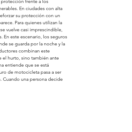
 protección frente a los 
nerables. En ciudades con alta 
eforzar su protección con un 
ece. Para quienes utilizan la 
e vuelve casi imprescindible, 
. En este escenario, los seguros 
nde se guarda por la noche y la 
nductores combinan este 
el hurto, sino también ante 
na entiende que se está 
guro de motocicleta pasa a ser 
n. Cuando una persona decide 
Quick Links
Home
About