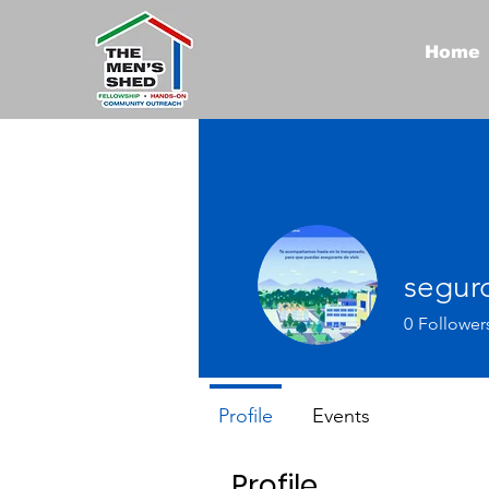
Home
segur
0
Follower
Profile
Events
Profile