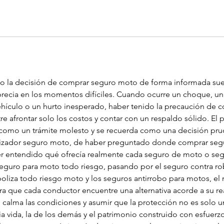
o la decisión de comprar seguro moto de forma informada su
aprecia en los momentos difíciles. Cuando ocurre un choque, u
ehículo o un hurto inesperado, haber tenido la precaución de 
e afrontar solo los costos y contar con un respaldo sólido. El
 como un trámite molesto y se recuerda como una decisión prud
zador seguro moto, de haber preguntado donde comprar segu
ber entendido qué ofrecía realmente cada seguro de moto o seg
seguro para moto todo riesgo, pasando por el seguro contra ro
 poliza todo riesgo moto y los seguros antirrobo para motos, e
 que cada conductor encuentre una alternativa acorde a su reali
n calma las condiciones y asumir que la protección no es solo u
a vida, la de los demás y el patrimonio construido con esfuerzo,