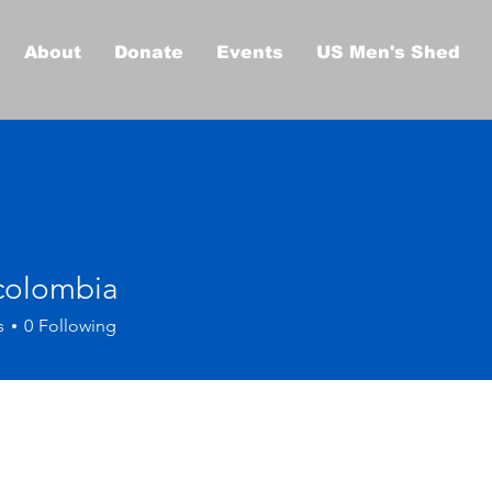
About
Donate
Events
US Men's Shed
colombia
s
0
Following