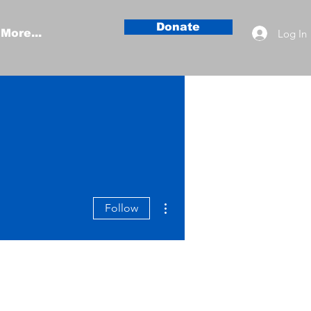
Donate
Log In
More...
More actions
Follow