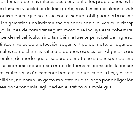
 los temas que más interés despierta entre los propietarios es la
u tamaño y facilidad de transporte, resultan especialmente vul
onas sienten que no basta con el seguro obligatorio y buscan r
es garantice una indemnización adecuada si el vehículo desapar
, la idea de comprar seguro moto que incluya esta cobertura s
perder el vehículo, sino también la fuente principal de ingresos
tintos niveles de protección según el tipo de moto, el lugar do
cionales como alarmas, GPS o bloqueos especiales. Algunos co
rales, de modo que el seguro de moto no solo responde ante 
sí, al comprar seguro para moto de forma responsable, la perso
s críticos y no únicamente frente a lo que exige la ley, y el se
abilidad, no como un gasto molesto que se paga por obligació
sea por economía, agilidad en el tráfico o simple gus
Oconomowoc
Men's Shed
Email
:
jack@oconmensshed.org
Phone
:
262-612-0237